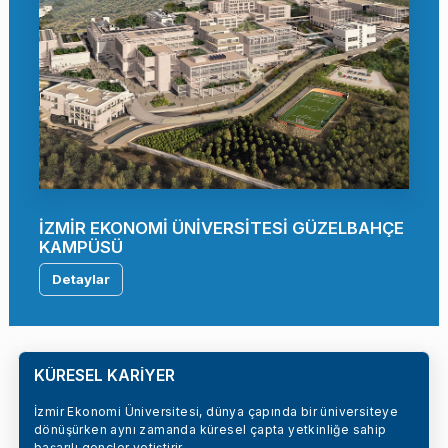
İZMİR EKONOMİ ÜNİVERSİTESİ GÜZELBAHÇE
KAMPÜSÜ
Detaylar
KÜRESEL KARİYER
İzmir Ekonomi Üniversitesi, dünya çapında bir üniversiteye
dönüşürken aynı zamanda küresel çapta yetkinliğe sahip
başarılı gençler yetiştirir.