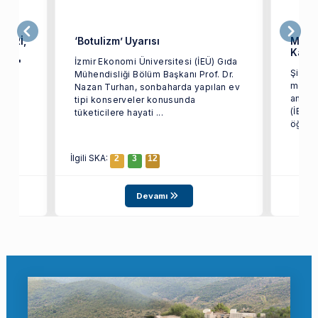
LERİ,
‘Botulizm’ Uyarısı
Meyve
NAR
Kapl
İzmir Ekonomi Üniversitesi (İEÜ) Gıda
MESİ'
Şifa v
Mühendisliği Bölüm Başkanı Prof. Dr.
meyve
Nazan Turhan, sonbaharda yapılan ev
amaçl
tipi konserveler konusunda
(İEÜ) 
tüketicilere hayati ...
öğrenc
İlgili SKA:
2
3
12
Devamı