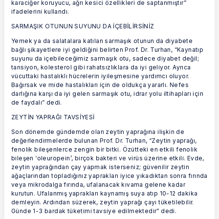
karaciğer koruyucu, ağrı kesici özellikleri de saptanmıştır”
ifadelerini kullandı.
SARMAŞIK OTUNUN SUYUNU DA İÇEBİLİRSİNİZ
Yemek ya da salatalara katılan sarmaşık otunun da diyabete
bağlı şikayetlere iyi geldiğini belirten Prof. Dr. Turhan, “Kaynatıp
suyunu da içebileceğimiz sarmaşık otu, sadece diyabet değil;
tansiyon, kolesterol gibi rahatsızlıklara da iyi geliyor. Ayrıca
vücuttaki hastalıklı hücrelerin iyileşmesine yardımcı oluyor.
Bağırsak ve mide hastalıkları için de oldukça yararlı. Nefes
darlığına karşı da iyi gelen sarmaşık otu, idrar yolu iltihapları için
de faydalı” dedi.
ZEYTİN YAPRAĞI TAVSİYESİ
Son dönemde gündemde olan zeytin yaprağına ilişkin de
değerlendirmelerde bulunan Prof. Dr. Turhan, “Zeytin yaprağı,
fenolik bileşenlerce zengin bir bitki. Özütteki en etkili fenolik
bileşen ‘oleuropein’, birçok bakteri ve virüs üzerine etkili. Evde,
zeytin yaprağından çay yapmak isterseniz; güvenilir zeytin
ağaçlarından topladığınız yaprakları iyice yıkadıktan sonra fırında
veya mikrodalga fırında, ufalanacak kıvama gelene kadar
kurutun. Ufalanmış yaprakları kaynamış suya atıp 10-12 dakika
demleyin. Ardından süzerek, zeytin yaprağı çayı tüketilebilir.
Günde 1-3 bardak tüketimi tavsiye edilmektedir” dedi.