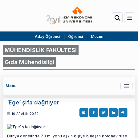
Aday Öğrenci
|
Öğrenci
|
Mezun
MÜHENDİSLİK FAKÜLTESİ
Gıda Mühendisliği
Menu
‘Ege’ şifa dağıtıyor
16 ARALIK 2020
Dünya genelinde 73 milyonu aşkın kişiye bulaşan koronavirüse