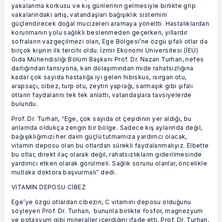
yakalanma korkusu ve kış günlerinin gelmesiyle birlikte grip
vakalarındaki artış, vatandaşları bağışıklık sistemini
güçlendirecek doğal mucizeleri aramaya yöneltti. Hastalıklardan
korunmanın yolu sağlıklı beslenmeden geçerken, yıllardır
sofraların vazgeçilmezi olan, Ege Bölgesi’ne özgü şifalı otlar da
birçok kişinin ilk tercihi oldu. İzmir Ekonomi Üniversitesi (İEÜ)
Gıda Mühendisliği Bölüm Başkanı Prof. Dr. Nazan Turhan, nefes
darlığından tansiyona, kan dolaşımından mide rahatsızlığına
kadar çok sayıda hastalığa iyi gelen hibiskus, ısırgan otu,
arapsaçı, cibez, turp otu, zeytin yaprağı, sarmaşık gibi şifalı
otların faydalarını tek tek anlattı, vatandaşlara tavsiyelerde
bulundu.
Prof. Dr. Turhan, “Ege, çok sayıda ot çeşidinin yer aldığı, bu
anlamda oldukça zengin bir bölge. Sadece kış aylarında değil,
bağışıklığımızı her daim güçlü tutmamıza yardımcı olacak,
vitamin deposu olan bu otlardan sürekli faydalanmalıyız. Elbette
bu otlar, direkt ilaç olarak değil, rahatsızlıkların giderilmesinde
yardımcı etken olarak görülmeli. Sağlık sorunu olanlar, öncelikle
mutlaka doktora başvurmalı” dedi.
VİTAMİN DEPOSU CİBEZ
Ege’ye özgü otlardan cibezin, C vitamini deposu olduğunu
söyleyen Prof. Dr. Turhan, bununla birlikte fosfor, magnezyum
ve potasyum gibi mineraller içerdiğini ifade etti. Prof. Dr. Turhan,