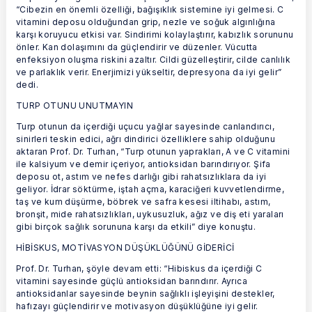
“Cibezin en önemli özelliği, bağışıklık sistemine iyi gelmesi. C
vitamini deposu olduğundan grip, nezle ve soğuk algınlığına
karşı koruyucu etkisi var. Sindirimi kolaylaştırır, kabızlık sorununu
önler. Kan dolaşımını da güçlendirir ve düzenler. Vücutta
enfeksiyon oluşma riskini azaltır. Cildi güzelleştirir, cilde canlılık
ve parlaklık verir. Enerjimizi yükseltir, depresyona da iyi gelir”
dedi.
TURP OTUNU UNUTMAYIN
Turp otunun da içerdiği uçucu yağlar sayesinde canlandırıcı,
sinirleri teskin edici, ağrı dindirici özelliklere sahip olduğunu
aktaran Prof. Dr. Turhan, “Turp otunun yaprakları, A ve C vitamini
ile kalsiyum ve demir içeriyor, antioksidan barındırıyor. Şifa
deposu ot, astım ve nefes darlığı gibi rahatsızlıklara da iyi
geliyor. İdrar söktürme, iştah açma, karaciğeri kuvvetlendirme,
taş ve kum düşürme, böbrek ve safra kesesi iltihabı, astım,
bronşit, mide rahatsızlıkları, uykusuzluk, ağız ve diş eti yaraları
gibi birçok sağlık sorununa karşı da etkili” diye konuştu.
HİBİSKUS, MOTİVASYON DÜŞÜKLÜĞÜNÜ GİDERİCİ
Prof. Dr. Turhan, şöyle devam etti: “Hibiskus da içerdiği C
vitamini sayesinde güçlü antioksidan barındırır. Ayrıca
antioksidanlar sayesinde beynin sağlıklı işleyişini destekler,
hafızayı güçlendirir ve motivasyon düşüklüğüne iyi gelir.