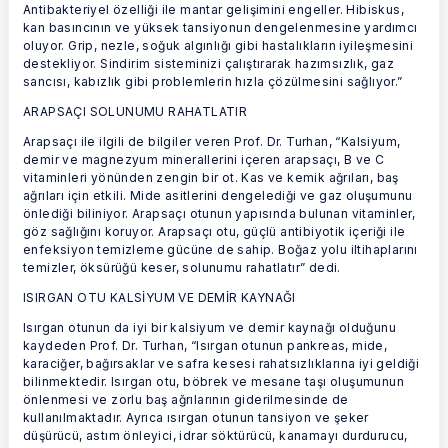
Antibakteriyel özelliği ile mantar gelişimini engeller. Hibiskus,
kan basıncının ve yüksek tansiyonun dengelenmesine yardımcı
oluyor. Grip, nezle, soğuk algınlığı gibi hastalıkların iyileşmesini
destekliyor. Sindirim sisteminizi çalıştırarak hazımsızlık, gaz
sancısı, kabızlık gibi problemlerin hızla çözülmesini sağlıyor.”
ARAPSAÇI SOLUNUMU RAHATLATIR
Arapsaçı ile ilgili de bilgiler veren Prof. Dr. Turhan, “Kalsiyum,
demir ve magnezyum minerallerini içeren arapsaçı, B ve C
vitaminleri yönünden zengin bir ot. Kas ve kemik ağrıları, baş
ağrıları için etkili. Mide asitlerini dengelediği ve gaz oluşumunu
önlediği biliniyor. Arapsaçı otunun yapısında bulunan vitaminler,
göz sağlığını koruyor. Arapsaçı otu, güçlü antibiyotik içeriği ile
enfeksiyon temizleme gücüne de sahip. Boğaz yolu iltihaplarını
temizler, öksürüğü keser, solunumu rahatlatır” dedi.
ISIRGAN OTU KALSİYUM VE DEMİR KAYNAĞI
Isırgan otunun da iyi bir kalsiyum ve demir kaynağı olduğunu
kaydeden Prof. Dr. Turhan, “Isırgan otunun pankreas, mide,
karaciğer, bağırsaklar ve safra kesesi rahatsızlıklarına iyi geldiği
bilinmektedir. Isırgan otu, böbrek ve mesane taşı oluşumunun
önlenmesi ve zorlu baş ağrılarının giderilmesinde de
kullanılmaktadır. Ayrıca ısırgan otunun tansiyon ve şeker
düşürücü, astım önleyici, idrar söktürücü, kanamayı durdurucu,