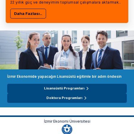
22 yıllık güç ve deneyimini toplumsal çalışmalara aktarmak..
Daha Fazlası..
İzmir Ekonomide yapacağın Lisansüstü eğitimle bir adım öndesin
Lisansüstü Programları
Doktora Programları
İzmir Ekonomi Üniversitesi