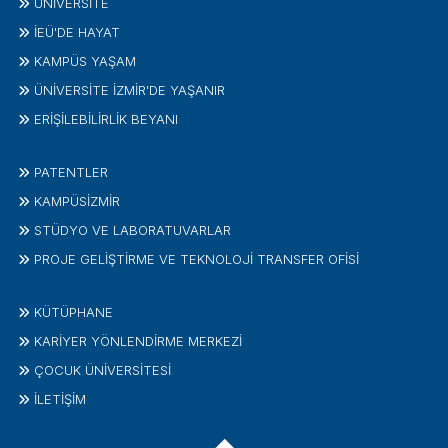
ÜNIVERSITE
İEÜ'DE HAYAT
KAMPÜS YAŞAM
ÜNİVERSİTE İZMİR'DE YAŞANIR
ERİŞİLEBİLİRLİK BEYANI
PATENTLER
KAMPÜSİZMIR
STÜDYO VE LABORATUVARLAR
PROJE GELIŞTIRME VE TEKNOLOJI TRANSFER OFISI
KÜTÜPHANE
KARİYER YÖNLENDİRME MERKEZİ
ÇOCUK ÜNIVERSITESI
İLETIŞIM