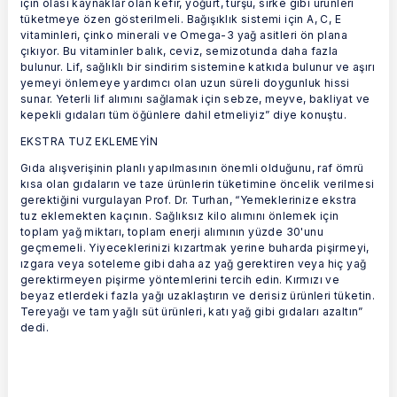
için olası kaynaklar olan kefir, yoğurt, turşu, sirke gibi ürünleri
tüketmeye özen gösterilmeli. Bağışıklık sistemi için A, C, E
vitaminleri, çinko minerali ve Omega-3 yağ asitleri ön plana
çıkıyor. Bu vitaminler balık, ceviz, semizotunda daha fazla
bulunur. Lif, sağlıklı bir sindirim sistemine katkıda bulunur ve aşırı
yemeyi önlemeye yardımcı olan uzun süreli doygunluk hissi
sunar. Yeterli lif alımını sağlamak için sebze, meyve, bakliyat ve
kepekli gıdaları tüm öğünlere dahil etmeliyiz” diye konuştu.
EKSTRA TUZ EKLEMEYİN
Gıda alışverişinin planlı yapılmasının önemli olduğunu, raf ömrü
kısa olan gıdaların ve taze ürünlerin tüketimine öncelik verilmesi
gerektiğini vurgulayan Prof. Dr. Turhan, “Yemeklerinize ekstra
tuz eklemekten kaçının. Sağlıksız kilo alımını önlemek için
toplam yağ miktarı, toplam enerji alımının yüzde 30'unu
geçmemeli. Yiyeceklerinizi kızartmak yerine buharda pişirmeyi,
ızgara veya soteleme gibi daha az yağ gerektiren veya hiç yağ
gerektirmeyen pişirme yöntemlerini tercih edin. Kırmızı ve
beyaz etlerdeki fazla yağı uzaklaştırın ve derisiz ürünleri tüketin.
Tereyağı ve tam yağlı süt ürünleri, katı yağ gibi gıdaları azaltın”
dedi.