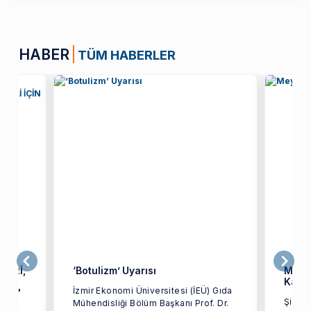
HABER
TÜM HABERLER
LERİ,
‘Botulizm’ Uyarısı
Meyve
NAR
Kapl
İzmir Ekonomi Üniversitesi (İEÜ) Gıda
MESİ'
Şifa v
Mühendisliği Bölüm Başkanı Prof. Dr.