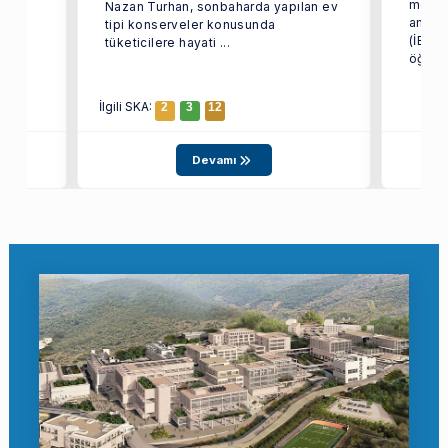
meyve
Nazan Turhan, sonbaharda yapılan ev
amaçl
tipi konserveler konusunda
(İEÜ) 
tüketicilere hayati ...
öğrenc
İlgili SKA:
2
3
12
Devamı