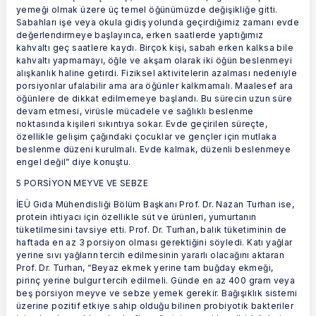
yemeği olmak üzere üç temel öğünümüzde değişikliğe gitti.
Sabahları işe veya okula gidiş yolunda geçirdiğimiz zamanı evde
değerlendirmeye başlayınca, erken saatlerde yaptığımız
kahvaltı geç saatlere kaydı. Birçok kişi, sabah erken kalksa bile
kahvaltı yapmamayı, öğle ve akşam olarak iki öğün beslenmeyi
alışkanlık haline getirdi. Fiziksel aktivitelerin azalması nedeniyle
porsiyonlar ufalabilir ama ara öğünler kalkmamalı. Maalesef ara
öğünlere de dikkat edilmemeye başlandı. Bu sürecin uzun süre
devam etmesi, virüsle mücadele ve sağlıklı beslenme
noktasında kişileri sıkıntıya sokar. Evde geçirilen süreçte,
özellikle gelişim çağındaki çocuklar ve gençler için mutlaka
beslenme düzeni kurulmalı. Evde kalmak, düzenli beslenmeye
engel değil” diye konuştu.
5 PORSİYON MEYVE VE SEBZE
İEÜ Gıda Mühendisliği Bölüm Başkanı Prof. Dr. Nazan Turhan ise,
protein ihtiyacı için özellikle süt ve ürünleri, yumurtanın
tüketilmesini tavsiye etti. Prof. Dr. Turhan, balık tüketiminin de
haftada en az 3 porsiyon olması gerektiğini söyledi. Katı yağlar
yerine sıvı yağların tercih edilmesinin yararlı olacağını aktaran
Prof. Dr. Turhan, “Beyaz ekmek yerine tam buğday ekmeği,
pirinç yerine bulgur tercih edilmeli. Günde en az 400 gram veya
beş porsiyon meyve ve sebze yemek gerekir. Bağışıklık sistemi
üzerine pozitif etkiye sahip olduğu bilinen probiyotik bakteriler