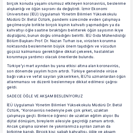
birçok konuda yaşamı olumsuz etkileyen koronavirüs, beslenme
alışkanlığı ve öğün sayısını da değiştirdi. İzmir Ekonomi
Üniversitesi (İEÜ) Uygulamalı Yönetim Bilimleri Yüksekokulu
Müdürü Dr. Betül Öztürk, pandemi sürecinde evden çalışmaya
geçilmesiyle birlikte birçok kişinin kahvaltı yapmadığını ya da
kahvaltıyı öğle saatine bıraktığını belirterek öğün sayısının ikiye
düştüğünü, bunun doğru olmadığını belirtti. İEÜ Gıda Mühendisliği
Bölüm Başkanı Prof. Dr. Nazan Turhan ise, virüsten korunma
noktasında beslenmenin büyük önem taşıdığını ve vücudun
güçsüz kalmaması gerektiğine dikkat çekerek, hastalıktan
korunmaya yardımcı olacak önerilerde bulundu.
Türkiye’yi mart ayından bu yana etkisi altına alan koronavirüs,
son dönemde yayılım hızını artırdı. Türkiye genelinde virüse
bağlı vaka ve vefat sayıları yükselirken, İEÜ’lü uzmanlardan öğün
atlanmaması ve düzenli beslenmeye dikkat edilmesi çağrısı
geldi.
SADECE ÖĞLE VE AKŞAM BESLENİYORUZ
İEÜ Uygulamalı Yönetim Bilimleri Yüksekokulu Müdürü Dr. Betül
Öztürk, “Koronavirüs nedeniyle pek çok şirket, uzaktan
çalışmaya geçti. Binlerce öğrenci de uzaktan eğitim alıyor. Bu
dijital dönüşüm, bireylerin ailesiyle geçirdiği zamanı artırdı.
Ancak çalışma süreleri ile yakınlarımıza ayrılan zaman da
birbirine karıştı. Birçok kişi; sabah kahvaltısı, öğle ve akşam