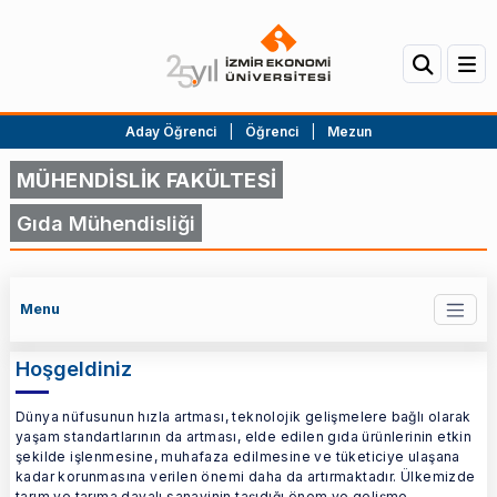
Aday Öğrenci
|
Öğrenci
|
Mezun
MÜHENDİSLİK FAKÜLTESİ
Gıda Mühendisliği
Menu
Hoşgeldiniz
Dünya nüfusunun hızla artması, teknolojik gelişmelere bağlı olarak
yaşam standartlarının da artması, elde edilen gıda ürünlerinin etkin
şekilde işlenmesine, muhafaza edilmesine ve tüketiciye ulaşana
kadar korunmasına verilen önemi daha da artırmaktadır. Ülkemizde
tarım ve tarıma dayalı sanayinin taşıdığı önem ve gelişme