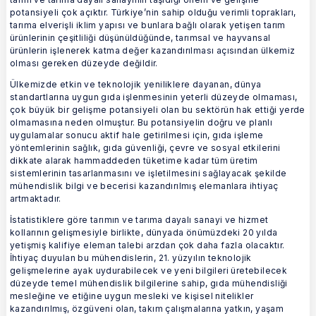
potansiyeli çok açıktır. Türkiye’nin sahip olduğu verimli toprakları,
tarıma elverişli iklim yapısı ve bunlara bağlı olarak yetişen tarım
ürünlerinin çeşitliliği düşünüldüğünde, tarımsal ve hayvansal
ürünlerin işlenerek katma değer kazandırılması açısından ülkemiz
olması gereken düzeyde değildir.
Ülkemizde etkin ve teknolojik yeniliklere dayanan, dünya
standartlarına uygun gıda işlenmesinin yeterli düzeyde olmaması,
çok büyük bir gelişme potansiyeli olan bu sektörün hak ettiği yerde
olmamasına neden olmuştur. Bu potansiyelin doğru ve planlı
uygulamalar sonucu aktif hale getirilmesi için, gıda işleme
yöntemlerinin sağlık, gıda güvenliği, çevre ve sosyal etkilerini
dikkate alarak hammaddeden tüketime kadar tüm üretim
sistemlerinin tasarlanmasını ve işletilmesini sağlayacak şekilde
mühendislik bilgi ve becerisi kazandırılmış elemanlara ihtiyaç
artmaktadır.
İstatistiklere göre tarımın ve tarıma dayalı sanayi ve hizmet
kollarının gelişmesiyle birlikte, dünyada önümüzdeki 20 yılda
yetişmiş kalifiye eleman talebi arzdan çok daha fazla olacaktır.
İhtiyaç duyulan bu mühendislerin, 21. yüzyılın teknolojik
gelişmelerine ayak uydurabilecek ve yeni bilgileri üretebilecek
düzeyde temel mühendislik bilgilerine sahip, gıda mühendisliği
mesleğine ve etiğine uygun mesleki ve kişisel nitelikler
kazandırılmış, özgüveni olan, takım çalışmalarına yatkın, yaşam