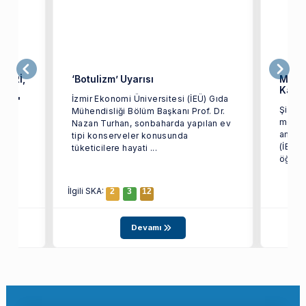
LERİ,
‘Botulizm’ Uyarısı
Meyve
NAR
Kapl
İzmir Ekonomi Üniversitesi (İEÜ) Gıda
MESİ'
Şifa v
Mühendisliği Bölüm Başkanı Prof. Dr.
meyve
Nazan Turhan, sonbaharda yapılan ev
amaçl
tipi konserveler konusunda
(İEÜ) 
tüketicilere hayati ...
öğrenc
İlgili SKA:
2
3
12
Devamı